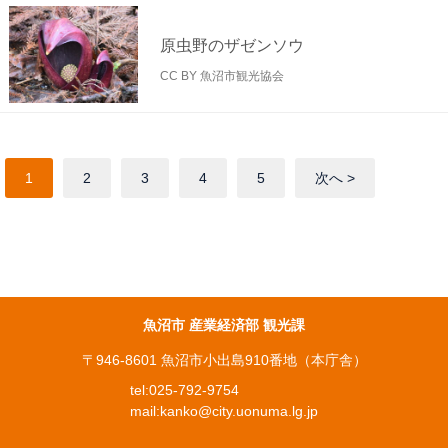
原虫野のザゼンソウ
CC BY 魚沼市観光協会
1
2
3
4
5
次へ
魚沼市 産業経済部 観光課
〒946-8601 魚沼市小出島910番地（本庁舎）
tel:
025-792-9754
mail:
kanko@city.uonuma.lg.jp