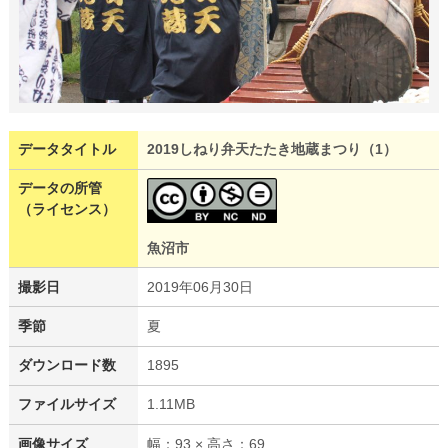
データタイトル
2019しねり弁天たたき地蔵まつり（1）
データの所管
（ライセンス）
魚沼市
撮影日
2019年06月30日
季節
夏
ダウンロード数
1895
ファイルサイズ
1.11MB
画像サイズ
幅：93 × 高さ：69