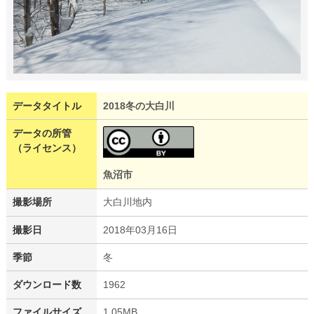
データタイトル
2018冬の大白川
データの所管
（ライセンス）
魚沼市
撮影場所
大白川地内
撮影日
2018年03月16日
季節
冬
ダウンロード数
1962
ファイルサイズ
1.05MB