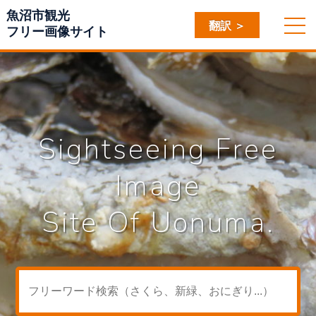
魚沼市観光
翻訳 ＞
フリー画像サイト
Sightseeing Free
Image
Site Of Uonuma.