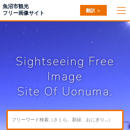
魚沼市観光
翻訳 ＞
フリー画像サイト
Sightseeing Free
Image
Site Of Uonuma.