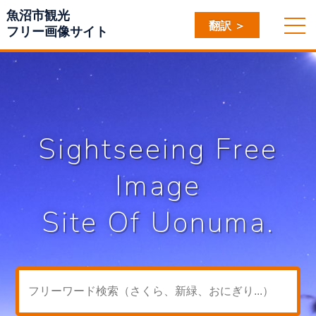
魚沼市観光
翻訳 ＞
フリー画像サイト
Sightseeing Free
Image
Site Of Uonuma.